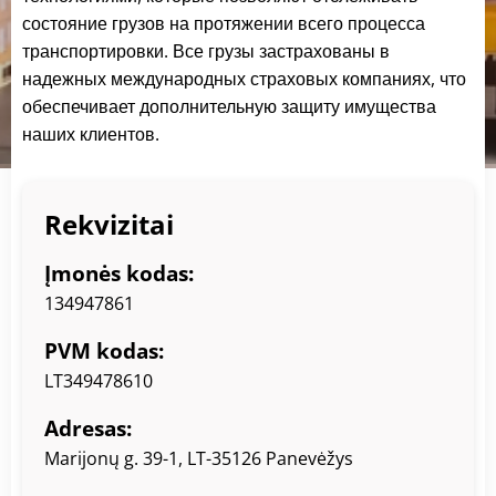
UAB "GTV Logistics" — надежный партнер в Европе,
состояние грузов на протяжении всего процесса
предлагающий комплексные услуги по транспортировке
транспортировки. Все грузы застрахованы в
и логистике.
надежных международных страховых компаниях, что
обеспечивает дополнительную защиту имущества
наших клиентов.
Rekvizitai
Įmonės kodas
:
134947861
PVM kodas
:
LT349478610
Adresas
:
Marijonų g. 39-1, LT-35126 Panevėžys