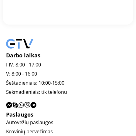
Rugsėjo 13 d.
Laivų savininkai plečia gabenimo pajėgumus
2024 metų pradžioje laivų savininkai visame pasaulyje
smarkiai didino krovinių gabenimo pajėgumus, siekdami
atitikti augančius pasaulinės prekybos po...
Darbo laikas
I-IV: 8:00 - 17:00
V: 8:00 - 16:00
Šeštadieniais: 10:00-15:00
Sekmadieniais: tik telefonu
Paslaugos
Autovežių paslaugos
Krovinių pervežimas