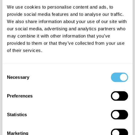
We use cookies to personalise content and ads, to
provide social media features and to analyse our traffic.
2 min.
We also share information about your use of our site with
our social media, advertising and analytics partners who
may combine it with other information that you’ve
provided to them or that they’ve collected from your use
of their services.
Consent
Rugsėjo 13 d.
Necessary
Selection
Ningbo uoste įvykęs sprogimas stabdo tiekimą
Praėjusią savaitę vienas didžiausių pasaulio uostų –
Preferences
Ningbo-Džušano uostas Kinijoje – buvo uždarytas 60
valandų dėl sprogimo laive „YM Mobility“. Šis...
Statistics
3 min.
Marketing