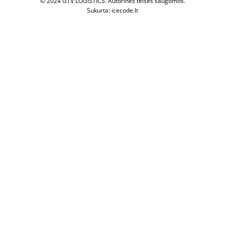
© 2024 GTV LOGISTICS.
Autorinės teisės saugomos.
Sukurta:
icecode.lt