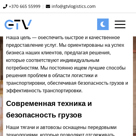
Украины.
+370 665 55999
|
info@gtvlogistics.com
Акцент на быстрые и
качественные решения
Наша цель — обеспечить быстрое и качественное
предоставление услуг. Мы ориентированы на успех
бизнеса наших клиентов, предлагая решения,
которые соответствуют индивидуальным
потребностям. Мы постоянно ищем лучшие способы
решения проблем в области логистики и
транспортировки, обеспечивая безопасность грузов и
эффективность транспортировки.
Современная техника и
безопасность грузов
О нас
Наши тягачи и автовозы оснащены передовыми
технологиями, которые позволяют отслеживать