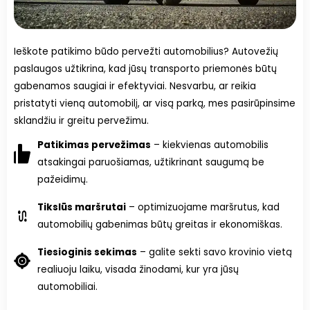
Ieškote patikimo būdo pervežti automobilius? Autovežių
paslaugos užtikrina, kad jūsų transporto priemonės būtų
gabenamos saugiai ir efektyviai. Nesvarbu, ar reikia
pristatyti vieną automobilį, ar visą parką, mes pasirūpinsime
sklandžiu ir greitu pervežimu.
Patikimas pervežimas
–
kiekvienas automobilis
atsakingai paruošiamas, užtikrinant saugumą be
pažeidimų.
Tikslūs maršrutai
–
optimizuojame maršrutus, kad
automobilių gabenimas būtų greitas ir ekonomiškas.
Tiesioginis sekimas
–
galite sekti savo krovinio vietą
realiuoju laiku, visada žinodami, kur yra jūsų
automobiliai.