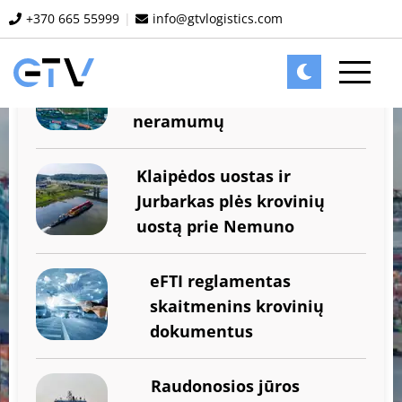
+370 665 55999
|
info@gtvlogistics.com
Naujausi straipsniai
Bangladešas patiria tiekimo
sutrikimus dėl potvynio ir
neramumų
Klaipėdos uostas ir
Jurbarkas plės krovinių
uostą prie Nemuno
eFTI reglamentas
skaitmenins krovinių
dokumentus
Raudonosios jūros