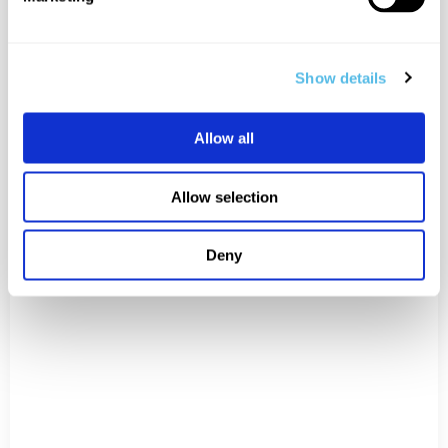
Show details
Rugsėjo 13 d.
Allow all
Bangladešas patiria tiekimo sutrikimus dėl
potvynio ir neramumų
Allow selection
Bangladešas, antras pagal dydį drabužių eksportuotojas
pasaulyje, susiduria su dideliais tiekimo grandinės
Deny
iššūkiais. Po neseniai įvykusio politinio ...
2 min.