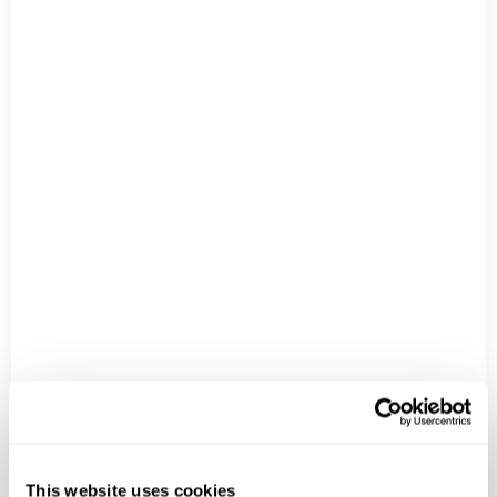
Atsiųskite mums žinutę
Vardas
El. paštas
Tema
Žinutė
This website uses cookies