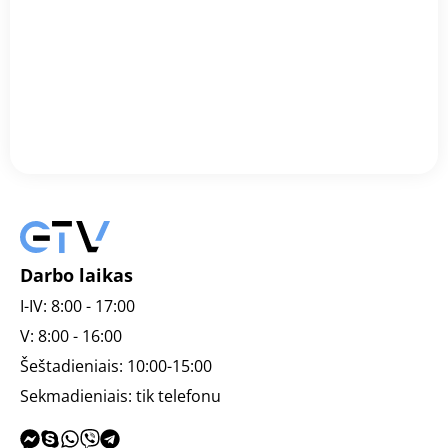
Rugsėjo 13 d.
Laivų savininkai plečia gabenimo pajėgumus
2024 metų pradžioje laivų savininkai visame pasaulyje
smarkiai didino krovinių gabenimo pajėgumus, siekdami
atitikti augančius pasaulinės prekybos po...
Darbo laikas
I-IV: 8:00 - 17:00
V: 8:00 - 16:00
Šeštadieniais: 10:00-15:00
Sekmadieniais: tik telefonu