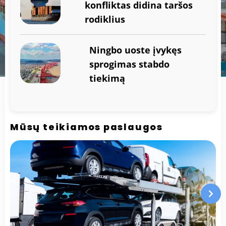
konfliktas didina taršos
rodiklius
Ningbo uoste įvykęs
sprogimas stabdo
tiekimą
Mūsų teikiamos paslaugos
Rytų pakrantės streikas:
grėsmė globaliai logistikai